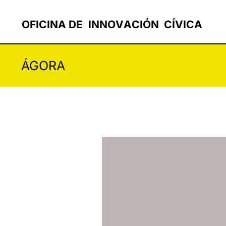
OF
I
C
I
N
A
D
E
I
N
N
O
V
A
C
I
Ó
N
C
Í
V
I
C
A
ÁGORA