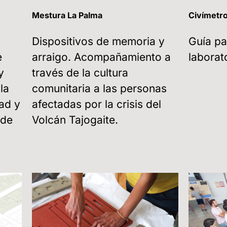
Mestura La Palma
Civímetr
Dispositivos de memoria y
Guía pa
e
arraigo. Acompañamiento a
laborat
y
través de la cultura
la
comunitaria a las personas
ad y
afectadas por la crisis del
 de
Volcán Tajogaite.