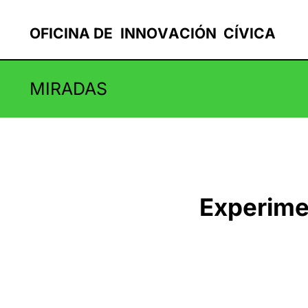
OF
I
C
I
N
A
D
E
I
N
N
O
V
A
C
I
Ó
N
C
Í
V
I
C
A
MIRADAS
Experime