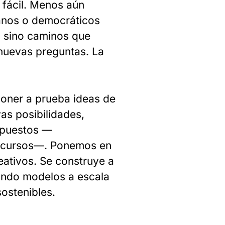
 fácil. Menos aún
banos o democráticos
s sino caminos que
nuevas preguntas. La
oner a prueba ideas de
vas posibilidades,
mpuestos —
 recursos—. Ponemos en
reativos. Se construye a
lando modelos a escala
sostenibles.