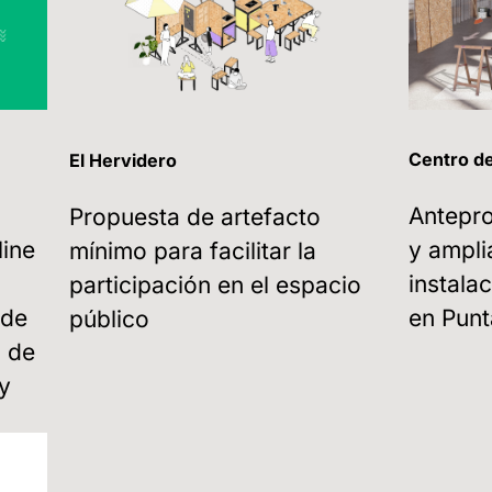
Centro d
El Hervidero
Antepro
Propuesta de artefacto
line
y ampli
mínimo para facilitar la
instal
participación en el espacio
 de
en Punt
público
a de
y