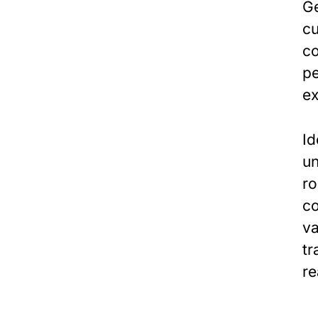
Ge
cu
co
pe
ex
Id
un
ro
co
va
tr
re