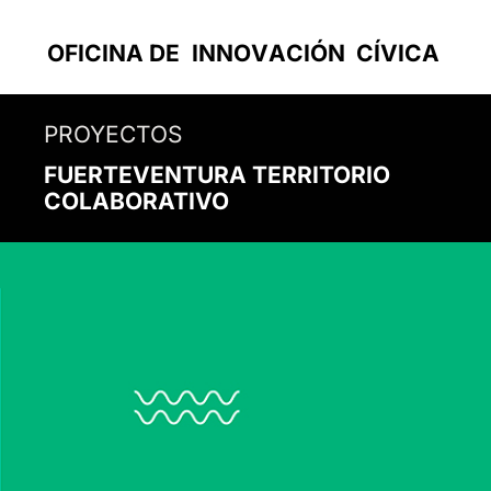
OF
I
C
I
N
A
D
E
I
N
N
O
V
A
C
I
Ó
N
C
Í
V
I
C
A
PROYECTOS
FUERTEVENTURA TERRITORIO
COLABORATIVO