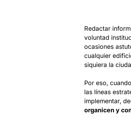
Redactar informe
voluntad instit
ocasiones astuto
cualquier edific
siquiera la ciud
Por eso, cuando
las líneas estra
implementar, d
organicen y com