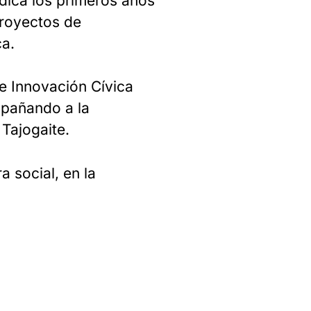
ica los primeros años
proyectos de
ca.
de Innovación Cívica
mpañando a la
Tajogaite.
 social, en la