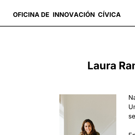
OF
I
C
I
N
A
D
E
I
N
N
O
V
A
C
I
Ó
N
C
Í
V
I
C
A
Laura Ra
Na
Un
se