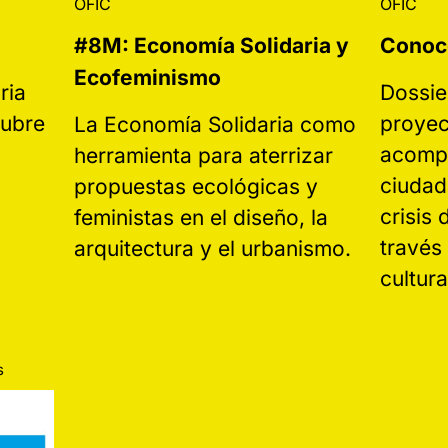
OFIC
OFIC
#8M: Economía Solidaria y
Conoc
Ecofeminismo
ria
Dossie
tubre
proyec
La Economía Solidaria como
acompa
herramienta para aterrizar
ciudad
propuestas ecológicas y
crisis 
feministas en el diseño, la
través
arquitectura y el urbanismo.
cultur
s