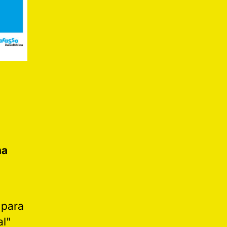
na
 para
al"