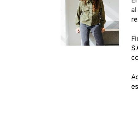
En
al
re
Fi
S.
co
Ac
es