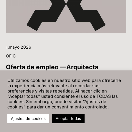
1.mayo.2026
OFIC
Oferta de empleo —Arquitecta
¿Te gustaría unirte a la OFIC? Buscamos un perfil
Utilizamos cookies en nuestro sitio web para ofrecerle
la experiencia más relevante al recordar sus
de arquitecta, menor de 30 años y en desempleo,
preferencias y visitas repetidas. Al hacer clic en
que se una a nuestro equipo en Santa Cruz de
"Aceptar todas" usted consiente el uso de TODAS las
Tenerife para incorporarse en junio de 2026.
cookies. Sin embargo, puede visitar “Ajustes de
cookies" para dar un consentimiento controlado.
Ajustes de cookies
Aceptar todas