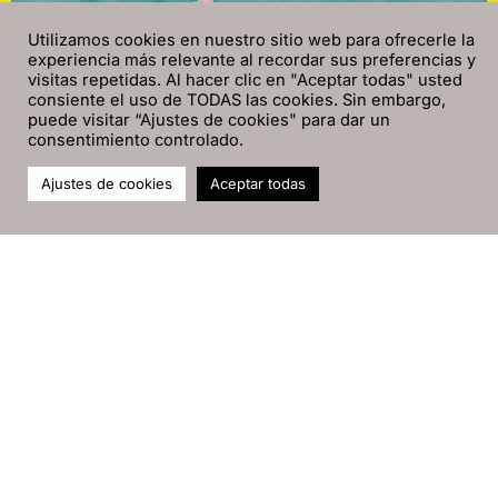
Utilizamos cookies en nuestro sitio web para ofrecerle la
experiencia más relevante al recordar sus preferencias y
visitas repetidas. Al hacer clic en "Aceptar todas" usted
consiente el uso de TODAS las cookies. Sin embargo,
puede visitar “Ajustes de cookies" para dar un
consentimiento controlado.
Ajustes de cookies
Aceptar todas
6 agosto 2018
Pascual Pérez
Territorios inteligentes, ¿cómo hacer
ciudad con alma de barrio?
Reflexiones en torno a los retos de las relaciones
entre tecnología, participación ciudadana y territorio.